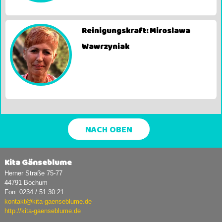
Reinigungskraft: Miroslawa
Wawrzyniak
NACH OBEN
Kita Gänseblume
Herner Straße 75-77
44791 Bochum
Fon: 0234 / 51 30 21
kontakt@kita-gaenseblume.de
http://kita-gaenseblume.de