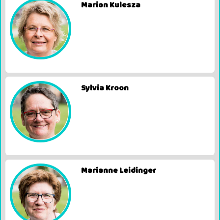
Marion Kulesza
Sylvia Kroon
Marianne Leidinger